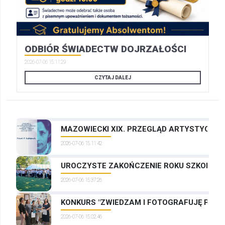
ODBIÓR ŚWIADECTW DOJRZAŁOŚCI
2026-07-06 15:11:29
CZYTAJ DALEJ
MAZOWIECKI XIX. PRZEGLĄD ARTYSTYCZNYC
2026-07-06 15:11:42
UROCZYSTE ZAKOŃCZENIE ROKU SZKOLNEG
2026-07-06 15:37:26
KONKURS "ZWIEDZAM I FOTOGRAFUJĘ PRAG
2026-07-06 15:02:46