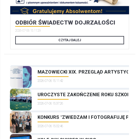
ODBIÓR ŚWIADECTW DOJRZAŁOŚCI
2026-07-06 15:11:29
CZYTAJ DALEJ
MAZOWIECKI XIX. PRZEGLĄD ARTYSTYCZNYC
2026-07-06 15:11:42
UROCZYSTE ZAKOŃCZENIE ROKU SZKOLNEG
2026-07-06 15:37:26
KONKURS "ZWIEDZAM I FOTOGRAFUJĘ PRAG
2026-07-06 15:02:46