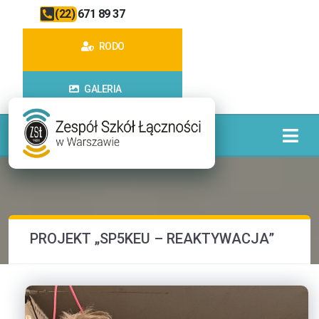
(22) 671 89 37
RODO
GALERIA
PROJEKT „SP5KEU – REAKTYWACJA”