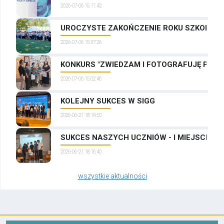
2026-07-06 15:11:42
UROCZYSTE ZAKOŃCZENIE ROKU SZKOLNEG
2026-07-06 15:37:26
KONKURS "ZWIEDZAM I FOTOGRAFUJĘ PRAG
2026-07-06 15:02:46
KOLEJNY SUKCES W SIGG
2026-06-21 18:19:50
SUKCES NASZYCH UCZNIÓW - I MIEJSCE W
2026-06-21 18:16:40
wszystkie aktualności