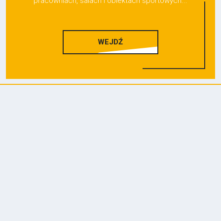
pracowniach, salach i obiektach sportowych...
WEJDŹ