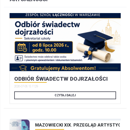
ODBIÓR ŚWIADECTW DOJRZAŁOŚCI
2026-07-06 15:11:29
CZYTAJ DALEJ
MAZOWIECKI XIX. PRZEGLĄD ARTYSTYCZNYC