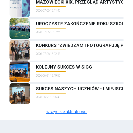
MAZOWIECKI XIX. PRZEGLĄD ARTYSTYCZNYC
2026-07-06 15:11:42
UROCZYSTE ZAKOŃCZENIE ROKU SZKOLNEG
2026-07-06 15:37:26
KONKURS "ZWIEDZAM I FOTOGRAFUJĘ PRAG
2026-07-06 15:02:46
KOLEJNY SUKCES W SIGG
2026-06-21 18:19:50
SUKCES NASZYCH UCZNIÓW - I MIEJSCE W
2026-06-21 18:16:40
wszystkie aktualności