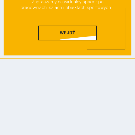
Zapraszamy na wirtualny spacer po
pracowniach, salach i obiektach sportowych...
WEJDŹ