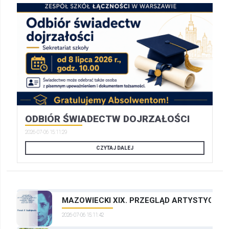
ODBIÓR ŚWIADECTW DOJRZAŁOŚCI
2026-07-06 15:11:29
CZYTAJ DALEJ
MAZOWIECKI XIX. PRZEGLĄD ARTYSTYCZNYC
2026-07-06 15:11:42