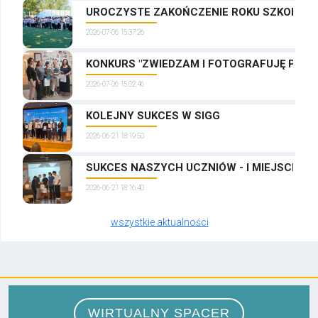
UROCZYSTE ZAKOŃCZENIE ROKU SZKOLNEG
2026-07-06 15:37:26
KONKURS "ZWIEDZAM I FOTOGRAFUJĘ PRAG
2026-07-06 15:02:46
KOLEJNY SUKCES W SIGG
2026-06-21 18:19:50
SUKCES NASZYCH UCZNIÓW - I MIEJSCE W
2026-06-21 18:16:40
wszystkie aktualności