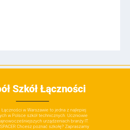
ół Szkół Łączności
Łączności w Warszawie to jedna z najlepiej
ch w Polsce szkół technicznych. Uczniowie
najnowocześniejszych urządzeniach branży IT.
SPACER Chcesz poznać szkołę? Zapraszamy