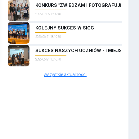
KONKURS "ZWIEDZAM I FOTOGRAFUJĘ PRAGĘ
2026-07-06 15:02:46
KOLEJNY SUKCES W SIGG
2026-06-21 18:19:50
SUKCES NASZYCH UCZNIÓW - I MIEJSCE W 
2026-06-21 18:16:40
wszystkie aktualności