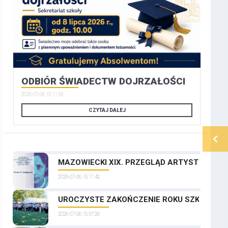
ODBIÓR ŚWIADECTW DOJRZAŁOŚCI
2026-07-06 15:11:29
CZYTAJ DALEJ
MAZOWIECKI XIX. PRZEGLĄD ARTYSTYCZNYCH
2026-07-06 15:11:42
UROCZYSTE ZAKOŃCZENIE ROKU SZKOLNEGO
2026-07-06 15:37:26