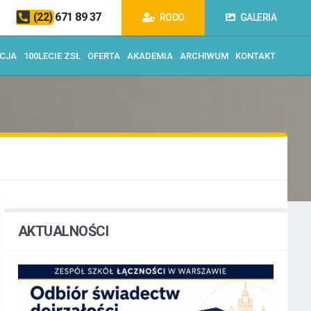
(22) 671 89 37
RODO
GALERIA
ACJA
100LECIE ZSŁ
OFERTA
AKADEMIA
ARCHIWUM
KONTAKT
AKTUALNOŚCI