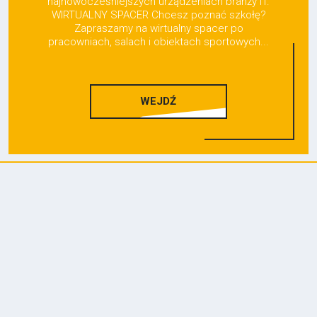
najnowocześniejszych urządzeniach branży IT.
WIRTUALNY SPACER Chcesz poznać szkołę?
Zapraszamy na wirtualny spacer po
pracowniach, salach i obiektach sportowych...
WEJDŹ