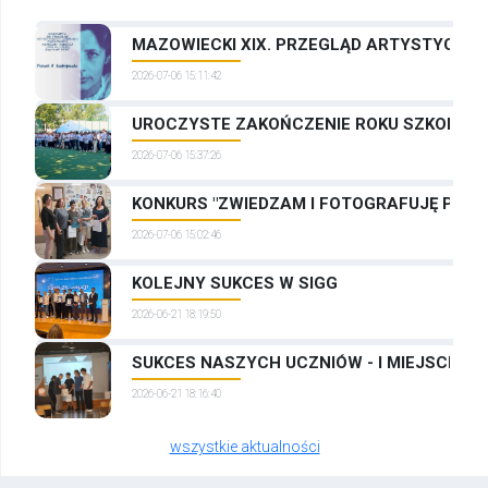
MAZOWIECKI XIX. PRZEGLĄD ARTYSTYCZNYC
2026-07-06 15:11:42
UROCZYSTE ZAKOŃCZENIE ROKU SZKOLNEG
2026-07-06 15:37:26
KONKURS "ZWIEDZAM I FOTOGRAFUJĘ PRAG
2026-07-06 15:02:46
KOLEJNY SUKCES W SIGG
2026-06-21 18:19:50
SUKCES NASZYCH UCZNIÓW - I MIEJSCE W
2026-06-21 18:16:40
wszystkie aktualności