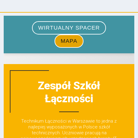
Zespół Szkół
Łączności
Technikum Łączności w Warszawie to jedna z
najlepiej wyposażonych w Polsce szkół
technicznych. Uczniowie pracują na