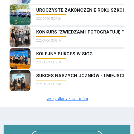
UROCZYSTE ZAKOŃCZENIE ROKU SZKOLNEG
2026-07-06 15:37:26
KONKURS "ZWIEDZAM I FOTOGRAFUJĘ PRAG
2026-07-06 15:02:46
KOLEJNY SUKCES W SIGG
2026-06-21 18:19:50
SUKCES NASZYCH UCZNIÓW - I MIEJSCE W
2026-06-21 18:16:40
wszystkie aktualności