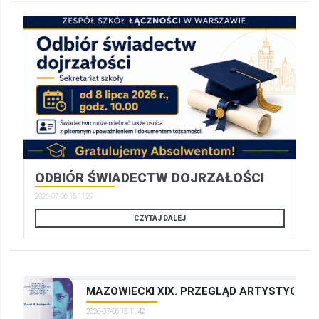
ODBIÓR ŚWIADECTW DOJRZAŁOŚCI
2026-07-06 15:11:29
CZYTAJ DALEJ
MAZOWIECKI XIX. PRZEGLĄD ARTYSTYCZNYC
2026-07-06 15:11:42