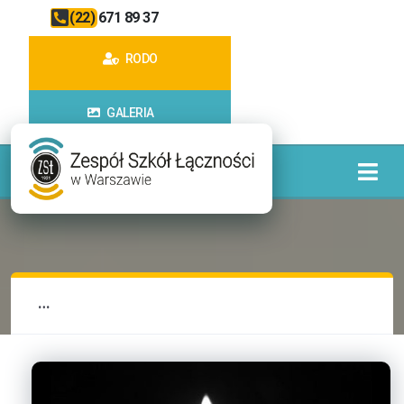
(22) 671 89 37
RODO
GALERIA
…