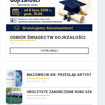
ODBIÓR ŚWIADECTW DOJRZAŁOŚCI
2026-07-06 15:11:29
CZYTAJ DALEJ
MAZOWIECKI XIX. PRZEGLĄD ARTYSTYCZNYCH
2026-07-06 15:11:42
UROCZYSTE ZAKOŃCZENIE ROKU SZKOLNEGO
2026-07-06 15:37:26