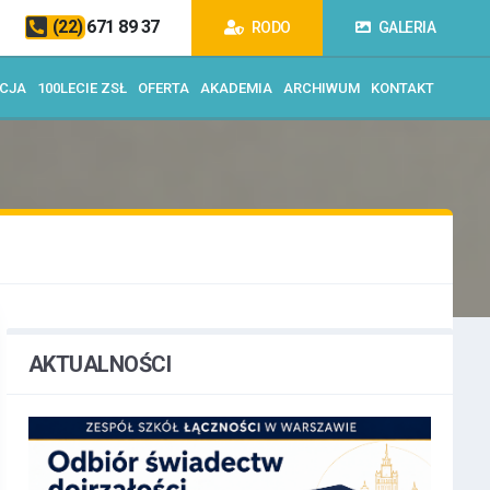
(22) 671 89 37
RODO
GALERIA
ACJA
100LECIE ZSŁ
OFERTA
AKADEMIA
ARCHIWUM
KONTAKT
AKTUALNOŚCI