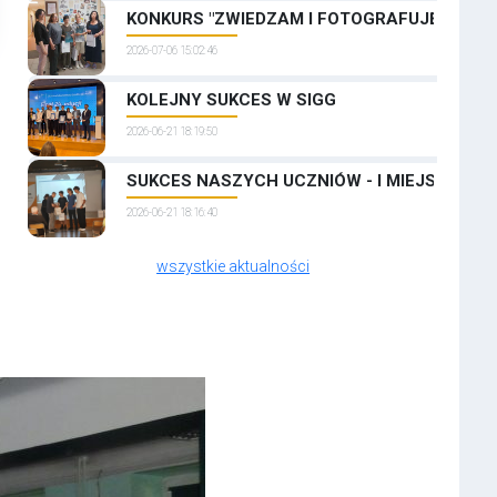
KONKURS "ZWIEDZAM I FOTOGRAFUJĘ PRAGĘ
2026-07-06 15:02:46
KOLEJNY SUKCES W SIGG
2026-06-21 18:19:50
SUKCES NASZYCH UCZNIÓW - I MIEJSCE W 
2026-06-21 18:16:40
wszystkie aktualności