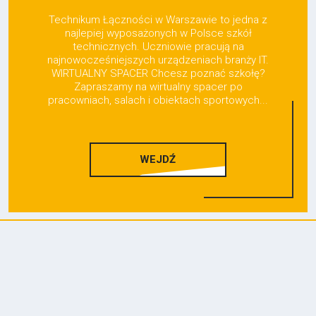
Technikum Łączności w Warszawie to jedna z
najlepiej wyposażonych w Polsce szkół
technicznych. Uczniowie pracują na
najnowocześniejszych urządzeniach branży IT.
WIRTUALNY SPACER Chcesz poznać szkołę?
Zapraszamy na wirtualny spacer po
pracowniach, salach i obiektach sportowych...
WEJDŹ