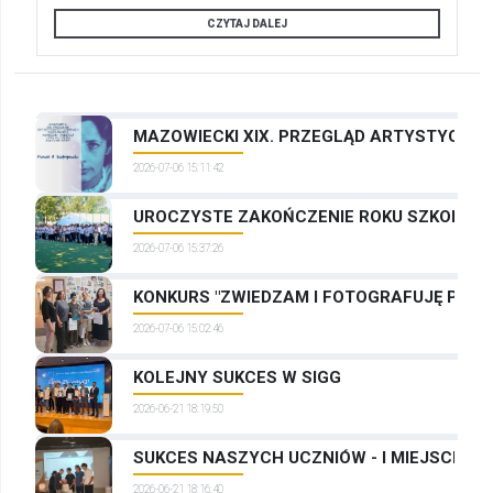
CZYTAJ DALEJ
MAZOWIECKI XIX. PRZEGLĄD ARTYSTYCZNYC
2026-07-06 15:11:42
UROCZYSTE ZAKOŃCZENIE ROKU SZKOLNEG
2026-07-06 15:37:26
KONKURS "ZWIEDZAM I FOTOGRAFUJĘ PRAG
2026-07-06 15:02:46
KOLEJNY SUKCES W SIGG
2026-06-21 18:19:50
SUKCES NASZYCH UCZNIÓW - I MIEJSCE W
2026-06-21 18:16:40