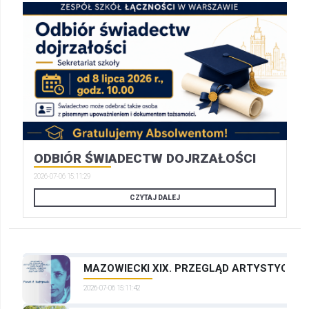
ODBIÓR ŚWIADECTW DOJRZAŁOŚCI
2026-07-06 15:11:29
CZYTAJ DALEJ
MAZOWIECKI XIX. PRZEGLĄD ARTYSTYCZNYC
2026-07-06 15:11:42