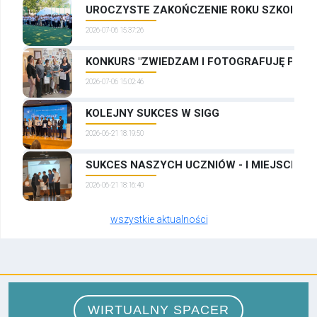
UROCZYSTE ZAKOŃCZENIE ROKU SZKOLNEG
2026-07-06 15:37:26
KONKURS "ZWIEDZAM I FOTOGRAFUJĘ PRAG
2026-07-06 15:02:46
KOLEJNY SUKCES W SIGG
2026-06-21 18:19:50
SUKCES NASZYCH UCZNIÓW - I MIEJSCE W
2026-06-21 18:16:40
wszystkie aktualności