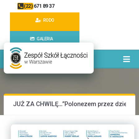
(22) 671 89 37
RODO
GALERIA
JUŻ ZA CHWILĘ…”Polonezem przez dzieje”