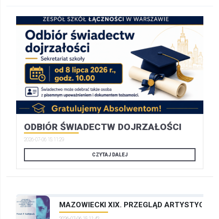
ODBIÓR ŚWIADECTW DOJRZAŁOŚCI
2026-07-06 15:11:29
CZYTAJ DALEJ
MAZOWIECKI XIX. PRZEGLĄD ARTYSTYCZNYC
2026-07-06 15:11:42