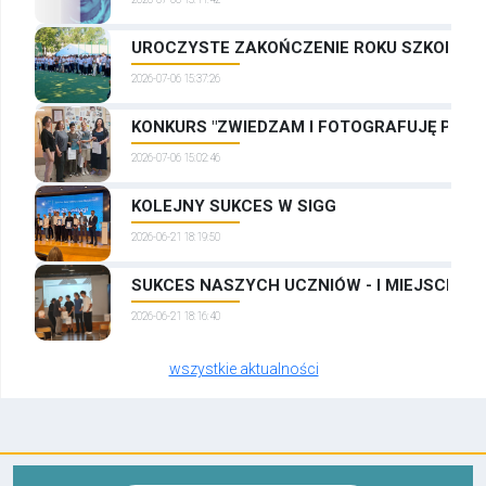
UROCZYSTE ZAKOŃCZENIE ROKU SZKOLNEG
2026-07-06 15:37:26
KONKURS "ZWIEDZAM I FOTOGRAFUJĘ PRAG
2026-07-06 15:02:46
KOLEJNY SUKCES W SIGG
2026-06-21 18:19:50
SUKCES NASZYCH UCZNIÓW - I MIEJSCE W
2026-06-21 18:16:40
wszystkie aktualności