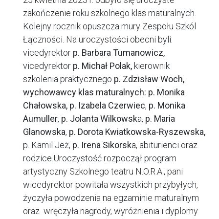
zakończenie roku szkolnego klas maturalnych.
Kolejny rocznik opuszcza mury Zespołu Szkól
Łączności. Na uroczystości obecni byli:
vicedyrektor
p. Barbara Tumanowicz,
vicedyrektor
p. Michał Polak,
kierownik
szkolenia praktycznego
p. Zdzisław Woch,
wychowawcy klas maturalnych: p. Monika
Chałowska, p. Izabela Czerwiec
,
p. Monika
Aumuller
,
p. Jolanta Wilkowsk
a,
p. Maria
Glanowska
,
p. Dorota Kwiatkowska-Ryszewska
,
p. Kamil Jeż,
p. Irena Sikorsk
a, abiturienci oraz
rodzice.Uroczystość rozpoczął program
artystyczny Szkolnego teatru N.O.R.A., pani
wicedyrektor powitała wszystkich przybyłych,
życzyła powodzenia na egzaminie maturalnym
oraz wręczyła nagrody, wyróżnienia i dyplomy