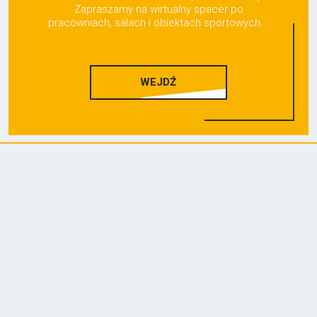
Zapraszamy na wirtualny spacer po
pracowniach, salach i obiektach sportowych...
WEJDŹ