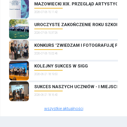
MAZOWIECKI XIX. PRZEGLĄD ARTYSTYCZNYC
2026-07-06 15:11:42
UROCZYSTE ZAKOŃCZENIE ROKU SZKOLNEG
2026-07-06 15:37:26
KONKURS "ZWIEDZAM I FOTOGRAFUJĘ PRAG
2026-07-06 15:02:46
KOLEJNY SUKCES W SIGG
2026-06-21 18:19:50
SUKCES NASZYCH UCZNIÓW - I MIEJSCE W
2026-06-21 18:16:40
wszystkie aktualności