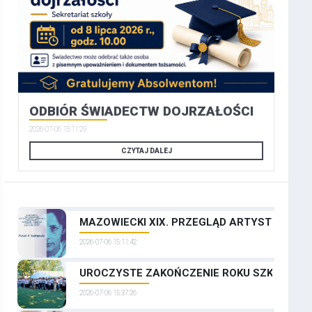
ODBIÓR ŚWIADECTW DOJRZAŁOŚCI
2026-07-06 15:11:29
CZYTAJ DALEJ
MAZOWIECKI XIX. PRZEGLĄD ARTYSTYCZNYCH
2026-07-06 15:11:42
UROCZYSTE ZAKOŃCZENIE ROKU SZKOLNEGO
2026-07-06 15:37:26