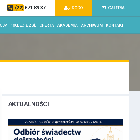
(22) 671 89 37
RODO
GALERIA
ACJA
100LECIE ZSŁ
OFERTA
AKADEMIA
ARCHIWUM
KONTAKT
AKTUALNOŚCI