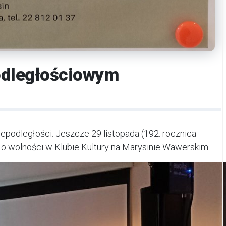
odległościowym
podległości. Jeszcze 29 listopada (192. rocznica
 wolności w Klubie Kultury na Marysinie Wawerskim…