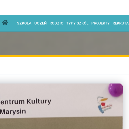
SZKOŁA
UCZEŃ
RODZIC
TYPY SZKÓŁ
PROJEKTY
REKRUT