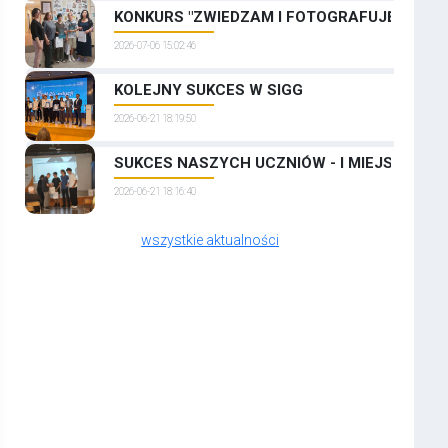
KONKURS "ZWIEDZAM I FOTOGRAFUJĘ PRAGĘ
2026-07-06 15:02:46
KOLEJNY SUKCES W SIGG
2026-06-21 18:19:50
SUKCES NASZYCH UCZNIÓW - I MIEJSCE W 
2026-06-21 18:16:40
wszystkie aktualności