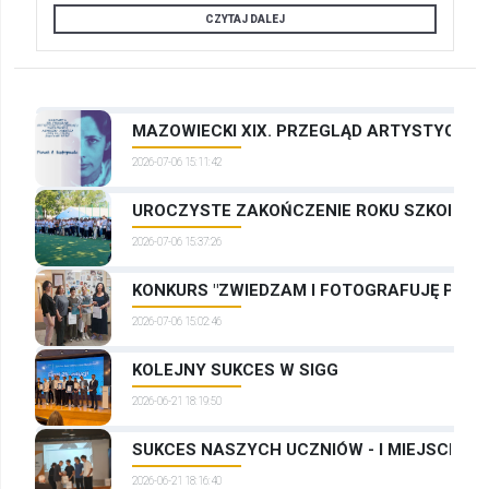
CZYTAJ DALEJ
MAZOWIECKI XIX. PRZEGLĄD ARTYSTYCZNYC
2026-07-06 15:11:42
UROCZYSTE ZAKOŃCZENIE ROKU SZKOLNEG
2026-07-06 15:37:26
KONKURS "ZWIEDZAM I FOTOGRAFUJĘ PRAG
2026-07-06 15:02:46
KOLEJNY SUKCES W SIGG
2026-06-21 18:19:50
SUKCES NASZYCH UCZNIÓW - I MIEJSCE W
2026-06-21 18:16:40